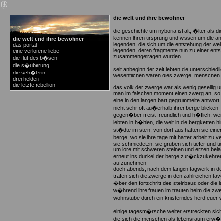
die welt und ihre bewohner
die geschichte um nyboria ist alt, �lter als di
kennen ihren ursprung und wissen um die a
die welt und ihre bewohner
legenden, die sich um die entstehung der wel
das portal
legenden, deren fragmente nun zu einer ent
eine verlorene liebe
zusammengetragen wurden.
die flut des b�sen
die s�uberung
seit anbeginn der zeit lebten die unterschied
die sch�lerin
wesentlichen waren dies zwerge, menschen 
drei helden
die letzte rebellion
das volk der zwerge war als wenig gesellig 
man im falschen moment einen zwerg an, so
eine in den langen bart gegrummelte antwort
nicht sehr oft au�erhalb ihrer berge blicken
gegen�ber meist freundlich und h�flich, w
lebten in h�hlen, die weit in die bergketten 
st�dte im stein. von dort aus hatten sie eine
berge, wo sie ihre tage mit harter arbeit zu 
sie schmiedeten, sie gruben sich tiefer und tie
um lore mit schweren steinen und erzen bela
erneut ins dunkel der berge zur�ckzukehren
aufzunehmen.
doch abends, nach dem langen tagwerk in de
trafen sich die zwerge in den zahlreichen ta
�ber den fortschritt des steinbaus oder die
w�hrend ihre frauen im trauten heim die zwe
wohnstube durch ein knisterndes herdfeuer
einige tagesm�rsche weiter erstreckten sic
die sich die menschen als lebensraum erw�hlt