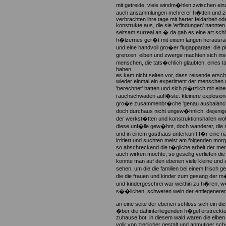
mit getreide, viele windm�hlen zwischen e
auch ansammlungen mehrerer h�tten und zel
verbrachten ihre tage mit harter feldarbeit o
konstrukte aus, die sie 'erfindungen' nannten
seltsam surreal an � da gab es eine art schif
h�lzernes ger�t mit einem langen herausrag
und eine handvoll gro�er flugapparate: die p
grenzen. elben und zwerge machten sich ins
menschen, die tats�chlich glaubten, eines ta
haben.
es kam nicht selten vor, dass reisende er
wieder einmal ein experiment der menschen ni
'berechnet' hatten und sich pl�tzlich mit eine
rauchschwaden aufl�ste. kleinere explosio
gro�e zusammenbr�che 'genau ausbalanciert
doch durchaus nicht ungew�hnlich. diejenige
der werkst�tten und konstruktionshallen wohn
diese unf�lle gew�hnt, doch wanderer, die s
und in einem gasthaus unterkunft f�r eine 
irritiert und suchten meist am folgenden mor
so abschreckend die t�gliche arbeit der m
auch wirken mochte, so gesellig verliefen di
konnte man auf den ebenen viele kleine und
sehen, um die die familien bei einem frisch 
die die frauen und kinder zum gesang der m
und kindergeschrei war weithin zu h�ren, w
s��lichen, schweren wein der entlegeneren
an eine seite der ebenen schloss sich ein dich
�ber die dahinterliegenden h�gel erstreckte u
zuhause bot. in diesem wald waren die elben z
volk von zierlicher gestalt und anmutiger sc