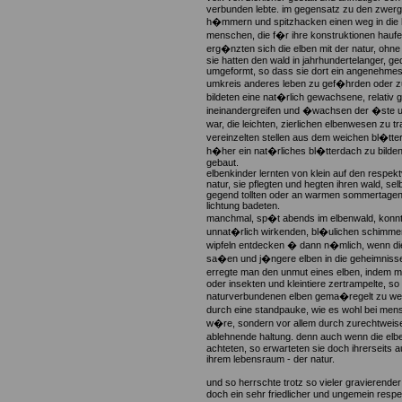
verbunden lebte. im gegensatz zu den zwerge
h�mmern und spitzhacken einen weg in die 
menschen, die f�r ihre konstruktionen hauf
erg�nzten sich die elben mit der natur, ohn
sie hatten den wald in jahrhundertelanger, g
umgeformt, so dass sie dort ein angenehmes
umkreis anderes leben zu gef�hrden oder z
bildeten eine nat�rlich gewachsene, relativ
ineinandergreifen und �wachsen der �ste un
war, die leichten, zierlichen elbenwesen zu 
vereinzelten stellen aus dem weichen bl�tt
h�her ein nat�rliches bl�tterdach zu bilden
gebaut.
elbenkinder lernten von klein auf den respekt
natur, sie pflegten und hegten ihren wald, s
gegend tollten oder an warmen sommertagen 
lichtung badeten.
manchmal, sp�t abends im elbenwald, konn
unnat�rlich wirkenden, bl�ulichen schimm
wipfeln entdecken � dann n�mlich, wenn di
sa�en und j�ngere elben in die geheimnisse
erregte man den unmut eines elben, indem m
oder insekten und kleintiere zertrampelte, 
naturverbundenen elben gema�regelt zu werde
durch eine standpauke, wie es wohl bei me
w�re, sondern vor allem durch zurechtweisen
ablehnende haltung. denn auch wenn die elbe
achteten, so erwarteten sie doch ihrerseits 
ihrem lebensraum - der natur.
und so herrschte trotz so vieler gravierend
doch ein sehr friedlicher und ungemein respe